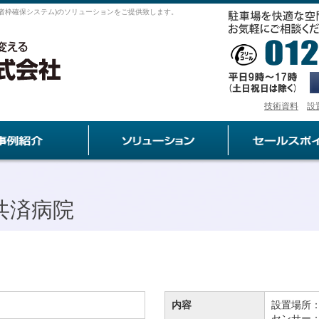
者枠確保システム)のソリューションをご提供致します。
技術資料
設
共済病院
内容
設置場所
センサー