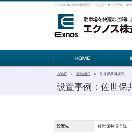
エクノスは駐車場管理誘導システム(センサー誘導灯、身障
HOME
»
事例紹介
» 佐世保共済病院
設置事例：佐世保
設置先
佐世保共済病院