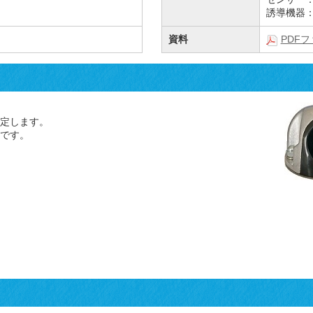
誘導機器
資料
PDF
定します。
です。