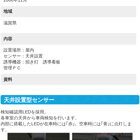
地域
滋賀県
内容
設置場所：屋内
センサー：天井設置
誘導機器：招き灯 誘導看板
管理ＰＣ
資料
天井設置型センサー
検知確認用LEDを採用。
各車室の天井から車両検知を行います。
内部に搭載したLEDが在車時には｢赤｣、空車時には｢青｣に点灯しま
す。