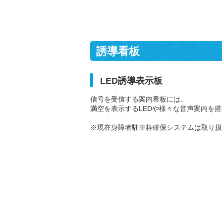
誘導看板
LED誘導表示板
信号を受信する案内看板には、
満空を表示するLEDや様々な音声案内を
※現在身障者駐車枠確保システムは取り扱