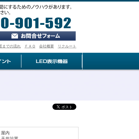
ログイン
置までの流れ
ＦＡＱ
会社概要
リクルート
：屋内
：天井設置