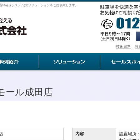
者枠確保システム)のソリューションをご提供致します。
技術資料
設
モール成田店
店
内容
設置場所
センサー