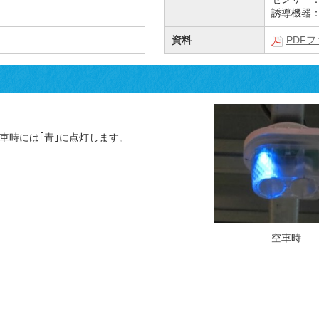
誘導機器
資料
PDF
空車時には｢青｣に点灯します。
空