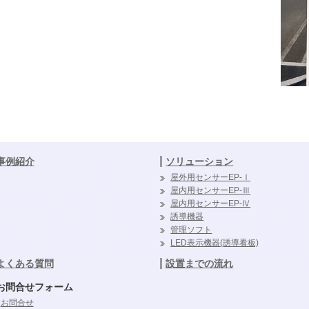
事例紹介
ソリューション
屋外用センサーEP-Ⅰ
屋内用センサーEP-Ⅲ
屋内用センサーEP-Ⅳ
誘導機器
管理ソフト
LED表示機器(誘導看板)
よくある質問
設置までの流れ
お問合せフォーム
お問合せ