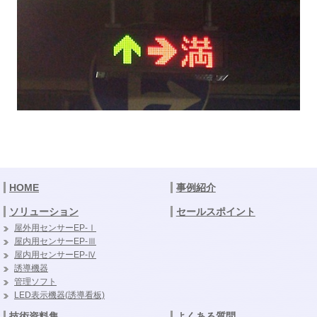
HOME
事例紹介
ソリューション
セールスポイント
屋外用センサーEP-Ⅰ
屋内用センサーEP-Ⅲ
屋内用センサーEP-Ⅳ
誘導機器
管理ソフト
LED表示機器(誘導看板)
技術資料集
よくある質問