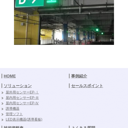
HOME
事例紹介
ソリューション
セールスポイント
屋外用センサーEP-Ⅰ
屋内用センサーEP-Ⅲ
屋内用センサーEP-Ⅳ
誘導機器
管理ソフト
LED表示機器(誘導看板)